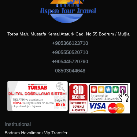
Torba Mah. Mustafa Kemal Atatürk Cad. No:55 Bodrum / Muğla
+905366123710
+905550520710
+905445720760
08503044648
Institutional
Bodrum Havalimanı Vip Transfer