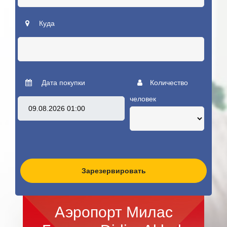
Куда
Дата покупки
Количество
человек
Зарезервировать
Аэропорт Милас