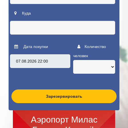
Куда
Дата покупки
Количество
человек
Зарезервировать
Аэропорт Милас