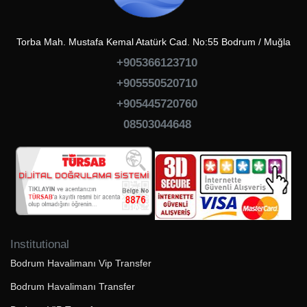
Torba Mah. Mustafa Kemal Atatürk Cad. No:55 Bodrum / Muğla
+905366123710
+905550520710
+905445720760
08503044648
Institutional
Bodrum Havalimanı Vip Transfer
Bodrum Havalimanı Transfer