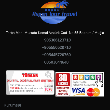
Torba Mah. Mustafa Kemal Atatürk Cad. No:55 Bodrum / Muğla
+905366123710
+905550520710
+905445720760
08503044648
Kurumsal