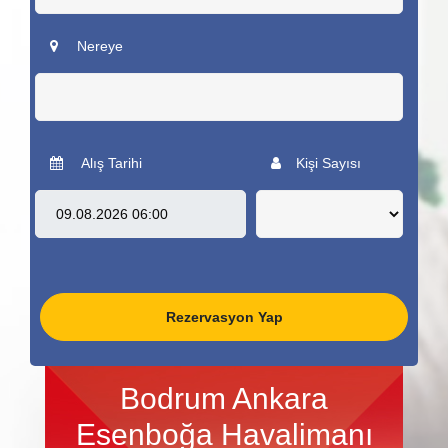
Nereye
Alış Tarihi
Kişi Sayısı
Rezervasyon Yap
Bodrum Ankara
Esenboğa Havalimanı