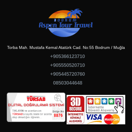
Torba Mah. Mustafa Kemal Atatürk Cad. No:55 Bodrum / Muğla
+905366123710
+905550520710
+905445720760
08503044648