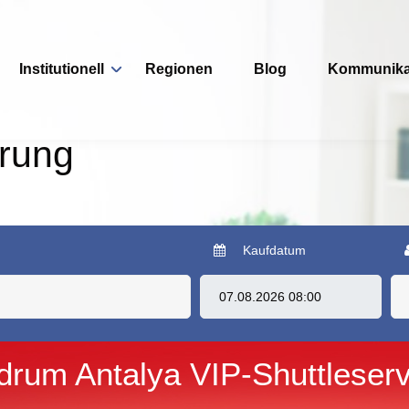
Institutionell
Regionen
Blog
Kommunika
erung
Kaufdatum
drum Antalya VIP-Shuttleserv