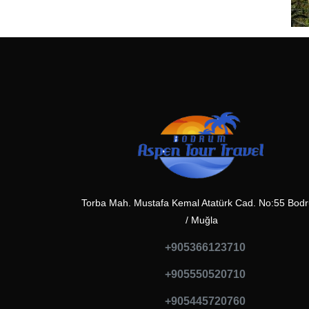
Torba Mah. Mustafa Kemal Atatürk Cad. No:55 Bod
/ Muğla
+905366123710
+905550520710
+905445720760