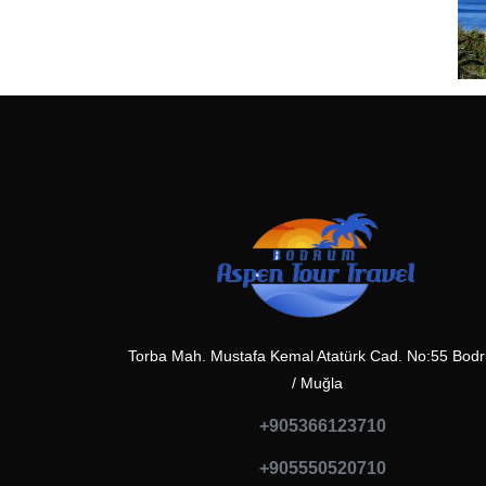
Torba Mah. Mustafa Kemal Atatürk Cad. No:55 Bod
/ Muğla
+905366123710
+905550520710