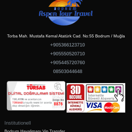
Torba Mah. Mustafa Kemal Atatürk Cad. No:55 Bodrum / Muğla
+905366123710
+905550520710
+905445720760
08503044648
Institutionell
Bodrum Havalimanı Vip Transfer