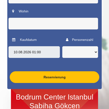
Wohin
Kaufdatum
Personenzahl
Reservierung
Bodrum Center Istanbul
Sabiha Gökcen