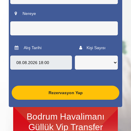
Nereye
Alış Tarihi
Kişi Sayısı
Rezervasyon Yap
Bodrum Havalimanı
Güllük Vip Transfer