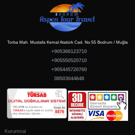
Torba Mah. Mustafa Kemal Atatürk Cad. No:55 Bodrum / Muğla
+905366123710
+905550520710
+905445720760
08503044648
Kurumsal