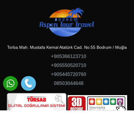
Torba Mah. Mustafa Kemal Atatürk Cad. No:55 Bodrum / Muğla
+905366123710
+905550520710
+905445720760
08503044648