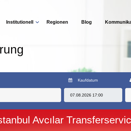
Institutionell
Regionen
Blog
Kommunika
erung
Kaufdatum
stanbul Avcılar Transferservi