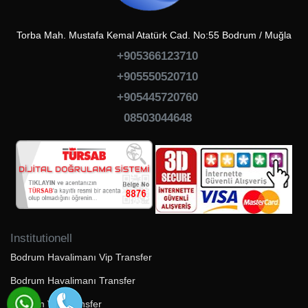
Torba Mah. Mustafa Kemal Atatürk Cad. No:55 Bodrum / Muğla
+905366123710
+905550520710
+905445720760
08503044648
Institutionell
Bodrum Havalimanı Vip Transfer
Bodrum Havalimanı Transfer
Bodrum VIP Transfer