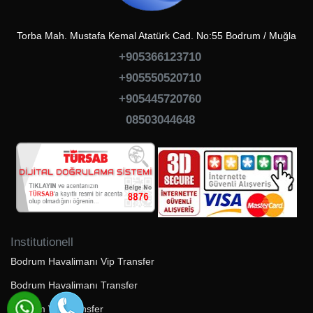
Torba Mah. Mustafa Kemal Atatürk Cad. No:55 Bodrum / Muğla
+905366123710
+905550520710
+905445720760
08503044648
Institutionell
Bodrum Havalimanı Vip Transfer
Bodrum Havalimanı Transfer
Bodrum VIP Transfer