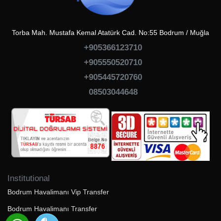
Torba Mah. Mustafa Kemal Atatürk Cad. No:55 Bodrum / Muğla
+905366123710
+905550520710
+905445720760
08503044648
Institutional
Bodrum Havalimanı Vip Transfer
Bodrum Havalimanı Transfer