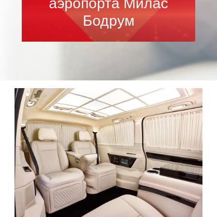
аэропорта Милас
Бодрум