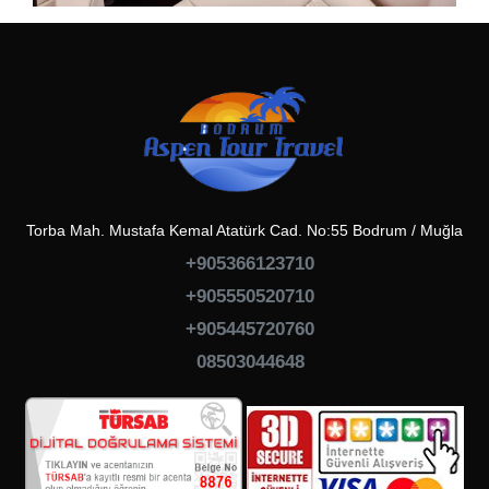
Torba Mah. Mustafa Kemal Atatürk Cad. No:55 Bodrum / Muğla
+905366123710
+905550520710
+905445720760
08503044648