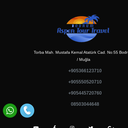
Torba Mah. Mustafa Kemal Atatürk Cad. No:55 Bod
/ Muğla
+905366123710
+905550520710
+905445720760
08503044648