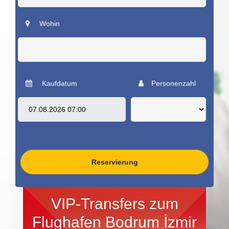
Wohin
Kaufdatum
Personenzahl
Reservierung
VIP-Transfers zum
Flughafen Bodrum İzmir