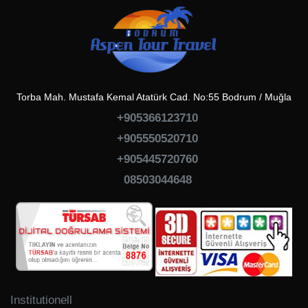
Torba Mah. Mustafa Kemal Atatürk Cad. No:55 Bodrum / Muğla
+905366123710
+905550520710
+905445720760
08503044648
Institutionell