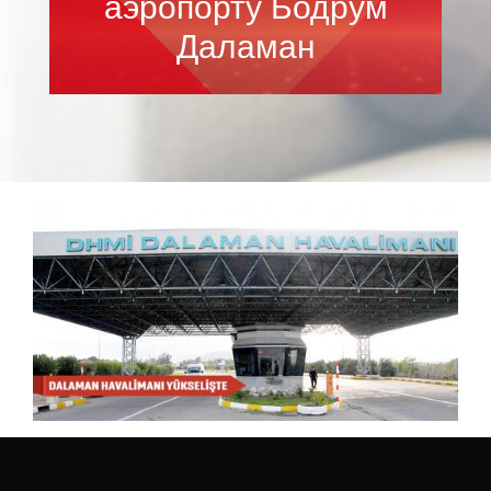
аэропорту Бодрум
Даламан