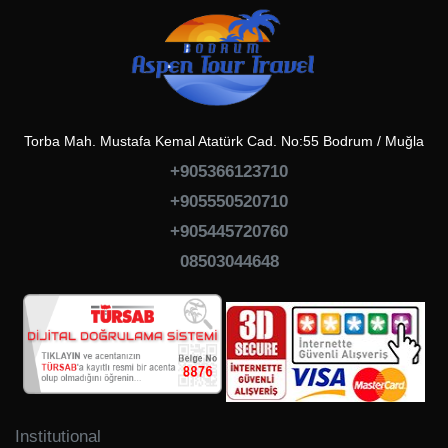
Torba Mah. Mustafa Kemal Atatürk Cad. No:55 Bodrum / Muğla
+905366123710
+905550520710
+905445720760
08503044648
Institutional